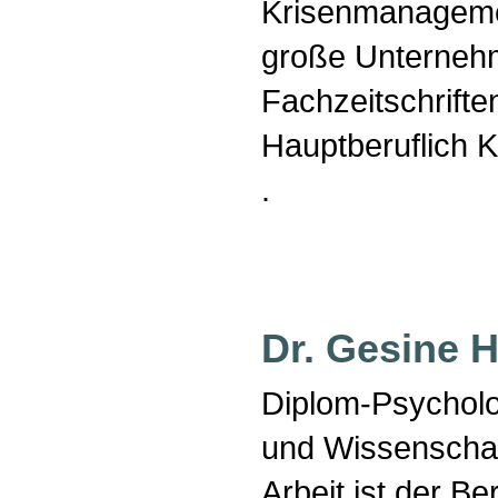
Krisenmanagemen
große Unternehm
Fachzeitschrift
Hauptberuflich K
.
Dr. Gesine H
Diplom-Psycholog
und Wissenschaf
Arbeit ist der B